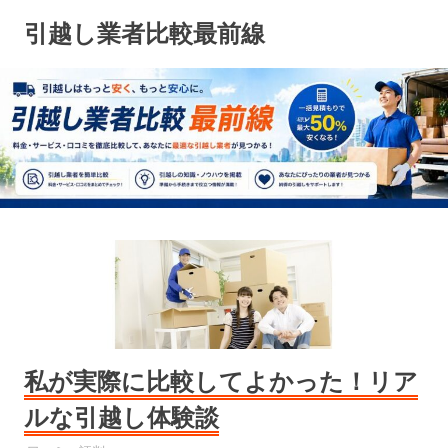
コ
引越し業者比較最前線
ン
テ
ン
ツ
へ
ス
キ
ッ
プ
私が実際に比較してよかった！リア
ルな引越し体験談