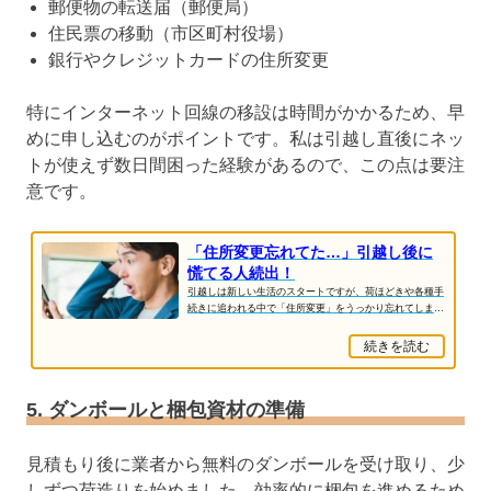
郵便物の転送届（郵便局）
住民票の移動（市区町村役場）
銀行やクレジットカードの住所変更
特にインターネット回線の移設は時間がかかるため、早
めに申し込むのがポイントです。私は引越し直後にネッ
トが使えず数日間困った経験があるので、この点は要注
意です。
「住所変更忘れてた…」引越し後に
慌てる人続出！
引越しは新しい生活のスタートですが、荷ほどきや各種手
続きに追われる中で「住所変更」をうっかり忘れてしまう
人が少なくありません。住所変更を怠ると、郵...
続きを読む
5. ダンボールと梱包資材の準備
見積もり後に業者から無料のダンボールを受け取り、少
しずつ荷造りを始めました。効率的に梱包を進めるため