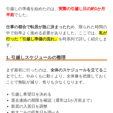
引越しの準備を始めたのは、
実際の引越し日の約1か月
半前
でした。
仕事の都合で転居が急に決まったた
め、限られた時間の
中で効率よく進める必要がありました。ここでは、
私が
行った「引越し準備の流れ」
を時系列で詳しく紹介しま
す。
1. 引越しスケジュールの整理
まず最初に行ったのは、
全体のスケジュールを立てるこ
と
でした。やみくもに動くより、全体像を把握しておく
ことで無駄が減り、焦りも少なくなります。
引越し希望日を決める
退去連絡の期限を確認（通常は1か月前まで）
新居の入居日を調整
粗大ごみの収集日を調べる