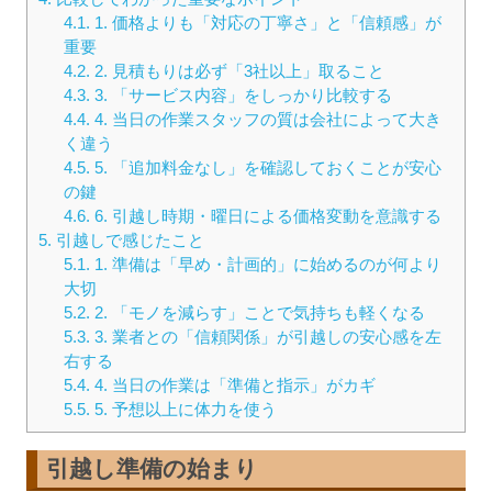
4.1.
1. 価格よりも「対応の丁寧さ」と「信頼感」が
重要
4.2.
2. 見積もりは必ず「3社以上」取ること
4.3.
3. 「サービス内容」をしっかり比較する
4.4.
4. 当日の作業スタッフの質は会社によって大き
く違う
4.5.
5. 「追加料金なし」を確認しておくことが安心
の鍵
4.6.
6. 引越し時期・曜日による価格変動を意識する
5.
引越しで感じたこと
5.1.
1. 準備は「早め・計画的」に始めるのが何より
大切
5.2.
2. 「モノを減らす」ことで気持ちも軽くなる
5.3.
3. 業者との「信頼関係」が引越しの安心感を左
右する
5.4.
4. 当日の作業は「準備と指示」がカギ
5.5.
5. 予想以上に体力を使う
引越し準備の始まり