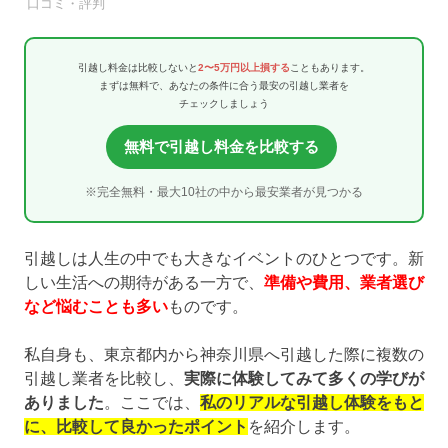
引越し業者
口コミ・評判
引越し料金は比較しないと
2〜5万円以上損する
こともあります。
まずは無料で、あなたの条件に合う最安の引越し業者を
チェックしましょう
無料で引越し料金を比較する
※完全無料・最大10社の中から最安業者が見つかる
引越しは人生の中でも大きなイベントのひとつです。新
しい生活への期待がある一方で、
準備や費用、業者選び
など悩むことも多い
ものです。
私自身も、東京都内から神奈川県へ引越した際に複数の
引越し業者を比較し、
実際に体験してみて多くの学びが
ありました
。ここでは、
私のリアルな引越し体験をもと
に、比較して良かったポイント
を紹介します。