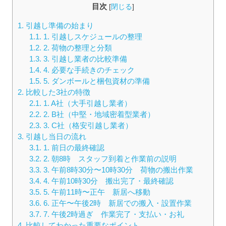
目次
[
閉じる
]
1.
引越し準備の始まり
1.1.
1. 引越しスケジュールの整理
1.2.
2. 荷物の整理と分類
1.3.
3. 引越し業者の比較準備
1.4.
4. 必要な手続きのチェック
1.5.
5. ダンボールと梱包資材の準備
2.
比較した3社の特徴
2.1.
1. A社（大手引越し業者）
2.2.
2. B社（中堅・地域密着型業者）
2.3.
3. C社（格安引越し業者）
3.
引越し当日の流れ
3.1.
1. 前日の最終確認
3.2.
2. 朝8時 スタッフ到着と作業前の説明
3.3.
3. 午前8時30分〜10時30分 荷物の搬出作業
3.4.
4. 午前10時30分 搬出完了・最終確認
3.5.
5. 午前11時〜正午 新居へ移動
3.6.
6. 正午〜午後2時 新居での搬入・設置作業
3.7.
7. 午後2時過ぎ 作業完了・支払い・お礼
4.
比較してわかった重要なポイント