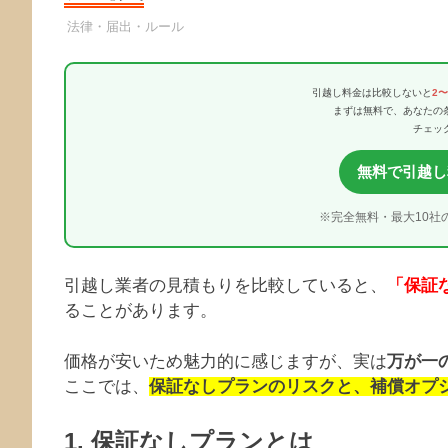
引越し業者
法律・届出・ルール
引越し料金は比較しないと
2
まずは無料で、あなたの
チェッ
無料で引越し
※完全無料・最大10社
引越し業者の見積もりを比較していると、
「保証
ることがあります。
価格が安いため魅力的に感じますが、実は
万が一
ここでは、
保証なしプランのリスクと、補償オプ
1. 保証なしプランとは