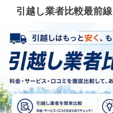
コ
引越し業者比較最前線
ン
テ
ン
ツ
へ
ス
キ
ッ
プ