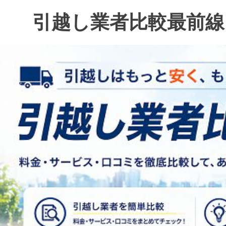
コ
引越し業者比較最前線
ン
テ
ン
ツ
へ
ス
キ
ッ
プ