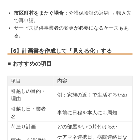
市区町村をまたぐ場合
：介護保険証の返納 → 転入先
で再申請。
サービス提供事業者の変更が必要になるケースもあ
る。
【6】計画書を作成して「見える化」する
■ おすすめの項目
項目
内容
引越しの目的・
例：家族の近くで生活するため
理由
引越し日・業者
事前に日程を本人にも周知
名
荷造り計画
どの部屋をいつ片付けるか
ケアマネ連携日、病院連絡日な