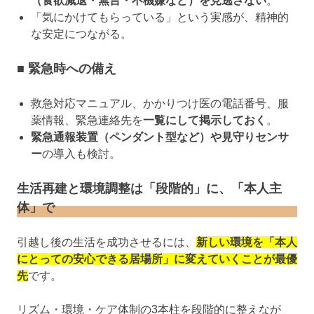
（食欲減退・無言・不機嫌など）を見逃さない
。
「気にかけてもらっている」という実感が、精神的
な安定につながる。
■ 緊急時への備え
救急対応マニュアル、かかりつけ医の電話番号、服
薬情報、緊急連絡先を
一覧にして掲示しておく
。
緊急通報装置（ペンダント型など）や見守りセンサ
ー
の導入も検討。
生活再建と環境調整は「段階的」に、「本人主
体」で
引越し後の生活を成功させるには、
新しい環境を「本人
にとっての安心できる居場所」に変えていくことが最優
先
です。
リズム・環境・ケア体制の3本柱を段階的に整えなが