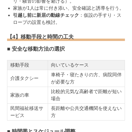
リ・騒音の影響を避ける）。
家族が1人は常に付き添い、安全確認と誘導を行う。
引越し前に新居の動線チェック
：仮設の手すり・ス
ロープの設置も検討。
【4】移動手段と時間の工夫
■ 安全な移動方法の選択
移動手段
向いているケース
車椅子・寝たきりの方、病院同伴
介護タクシー
が必要な方
比較的元気な高齢者で距離が短い
家族の車
場合
民間福祉移送サ
長距離や公共交通機関を使えない
ービス
方
■ 時間帯とスケジュール調整