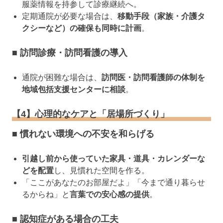
服薬情報を持参して診療継続へ。
定期通院が必要な場合は、
移動手段（家族・介護タ
クシーなど）の確保も同時に計画
。
■ 訪問診療・訪問看護の導入
通院が困難な場合は、
訪問医・訪問看護師の体制を
地域包括支援センターに相談
。
【4】心理的なケアと「居場所づくり」
■ 慣れない環境への不安を和らげる
引越し前から使っていた家具・道具・カレンダーな
どを配置
し、見慣れた空間を作る。
「ここがあなたのお部屋だよ」「今まで通り暮らせ
るからね」と
言葉での安心感の提供
。
■ 認知症がある場合の工夫