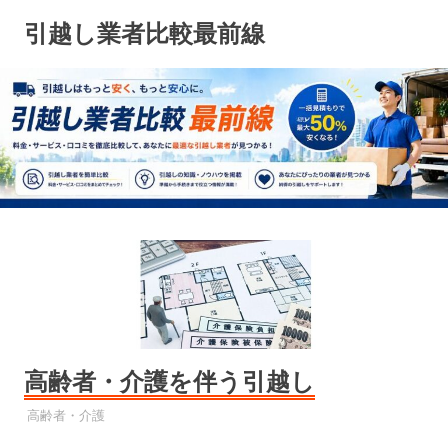
コ
引越し業者比較最前線
ン
テ
ン
ツ
へ
ス
キ
ッ
プ
高齢者・介護を伴う引越し
引越し業者
高齢者・介護