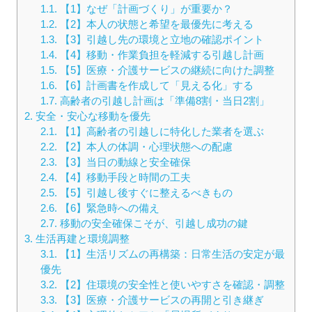
1.1.
【1】なぜ「計画づくり」が重要か？
1.2.
【2】本人の状態と希望を最優先に考える
1.3.
【3】引越し先の環境と立地の確認ポイント
1.4.
【4】移動・作業負担を軽減する引越し計画
1.5.
【5】医療・介護サービスの継続に向けた調整
1.6.
【6】計画書を作成して「見える化」する
1.7.
高齢者の引越し計画は「準備8割・当日2割」
2.
安全・安心な移動を優先
2.1.
【1】高齢者の引越しに特化した業者を選ぶ
2.2.
【2】本人の体調・心理状態への配慮
2.3.
【3】当日の動線と安全確保
2.4.
【4】移動手段と時間の工夫
2.5.
【5】引越し後すぐに整えるべきもの
2.6.
【6】緊急時への備え
2.7.
移動の安全確保こそが、引越し成功の鍵
3.
生活再建と環境調整
3.1.
【1】生活リズムの再構築：日常生活の安定が最
優先
3.2.
【2】住環境の安全性と使いやすさを確認・調整
3.3.
【3】医療・介護サービスの再開と引き継ぎ