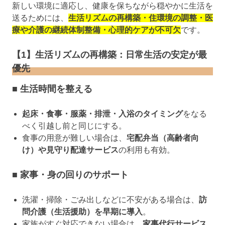
新しい環境に適応し、健康を保ちながら穏やかに生活を
送るためには、
生活リズムの再構築・住環境の調整・医
療や介護の継続体制整備・心理的ケアが不可欠
です。
【1】生活リズムの再構築：日常生活の安定が最
優先
■ 生活時間を整える
起床・食事・服薬・排泄・入浴のタイミング
をなる
べく引越し前と同じにする。
食事の用意が難しい場合は、
宅配弁当（高齢者向
け）や見守り配達サービス
の利用も有効。
■ 家事・身の回りのサポート
洗濯・掃除・ごみ出しなどに不安がある場合は、
訪
問介護（生活援助）を早期に導入
。
家族がすぐ対応できない場合は、
家事代行サービス