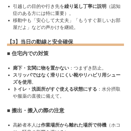
引越しの目的や行き先を
繰り返し丁寧に説明
（認知
症のある方には特に重要）。
移動中も「安心して大丈夫」「もうすぐ新しいお部
屋だよ」などの声かけを継続。
【3】当日の動線と安全確保
■ 住宅内での対策
廊下・玄関に物を置かない
：つまずき防止。
スリッパではなく滑りにくい靴やリハビリ用シュー
ズを使用
。
トイレ・洗面所がすぐ使える状態にする
：水分摂取
や服薬の直後に備えて。
■ 搬出・搬入の際の注意
高齢者本人は
作業場所から離れた場所で待機
（ホコ