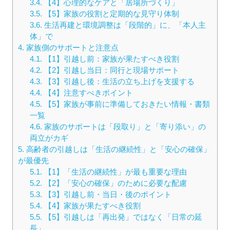
3.4.
【4】心理的なケアと「居場所づくり」
3.5.
【5】家族の役割と定期的な見守り体制
3.6.
生活再建と環境調整は「段階的」に、「本人主
体」で
4.
家族側のサポートと注意点
4.1.
【1】引越し前：家族が果たすべき役割
4.2.
【2】引越し当日：同行と現場サポート
4.3.
【3】引越し後：生活の立ち上げを支援する
4.4.
【4】注意すべきポイント
4.5.
【5】家族が事前に準備しておきたい情報・書類
一覧
4.6.
家族のサポートは「段取り」と「寄り添い」の
両立がカギ
5.
高齢者の引越しは「生活の継続性」と「安心の確保」
が最優先
5.1.
【1】「生活の継続性」が最も重要な理由
5.2.
【2】「安心の確保」のために必要な配慮
5.3.
【3】引越し前・当日・後のポイント
5.4.
【4】家族が果たすべき役割
5.5.
【5】引越しは「再出発」ではなく「日常の延
長」