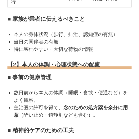
行
■ 家族が業者に伝えるべきこと
本人の身体状況（歩行、排泄、認知症の有無）
当日の同伴者の有無
特に壊れやすい・大切な荷物の情報
【2】本人の体調・心理状態への配慮
■ 事前の健康管理
数日前から本人の体調（睡眠・食欲・便通など）を
よく観察。
主治医の許可を得て、
念のための処方薬を余分に用
意
（酔い止め・鎮静剤なども含む）。
■ 精神的ケアのための工夫