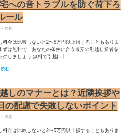
宅への音トラブルを防ぐ荷下ろ
ルール
し業者
ー・挨拶
し料金は比較しないと2〜5万円以上損することもありま
まずは無料で、あなたの条件に合う最安の引越し業者を
ックしましょう 無料で引越[…]
と読む
越しのマナーとは？近隣挨拶や
日の配慮で失敗しないポイント
し業者
ー・挨拶
し料金は比較しないと2〜5万円以上損することもありま