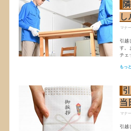
隣
し
引越
マナ
引越
す。
チェ
もっ
引
当
引越
マナ
引越