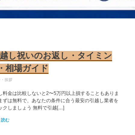
越し祝いのお返し・タイミン
・相場ガイド
し業者
ー・挨拶
し料金は比較しないと2〜5万円以上損することもありま
まずは無料で、あなたの条件に合う最安の引越し業者を
ックしましょう 無料で引越[…]
と読む