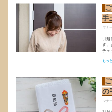
ご
手
引越
マナ
引越
す。
チェ
もっ
ご
の
引越
マナ