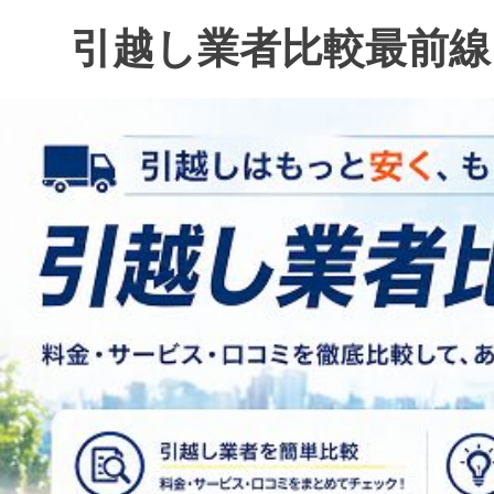
コ
引越し業者比較最前線
ン
テ
ン
ツ
へ
ス
キ
ッ
プ