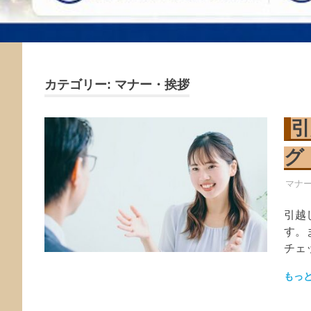
カテゴリー:
マナー・挨拶
引
グ
引越
マナ
引越
す。
チェ
もっ