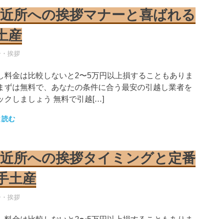
近所への挨拶マナーと喜ばれる
土産
し業者
ー・挨拶
し料金は比較しないと2〜5万円以上損することもありま
まずは無料で、あなたの条件に合う最安の引越し業者を
ックしましょう 無料で引越[…]
と読む
近所への挨拶タイミングと定番
手土産
し業者
ー・挨拶