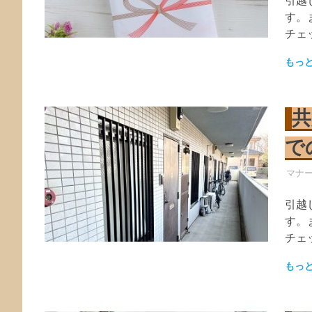
引越
す。
チェ
もっ
共
で
引越
マナ
引越
す。
チェ
もっ