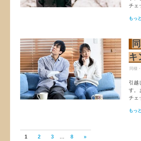
チェ
もっ
同
キ
引越
同棲
引越
す。
チェ
もっ
投
次
1
2
3
…
8
»