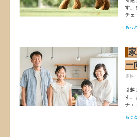
引越
す。
チェ
もっ
家
ー
引越
家族
引越
す。
チェ
もっ