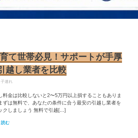
育て世帯必見！サポートが手厚
引越し業者を比較
し業者
・子連れ
し料金は比較しないと2〜5万円以上損することもありま
まずは無料で、あなたの条件に合う最安の引越し業者を
ックしましょう 無料で引越[…]
と読む