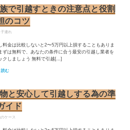
族で引越すときの注意点と役割
担のコツ
し業者
・子連れ
し料金は比較しないと2〜5万円以上損することもありま
まずは無料で、あなたの条件に合う最安の引越し業者を
ックしましょう 無料で引越[…]
と読む
物と安心して引越しする為の準
ガイド
し業者
他のケース