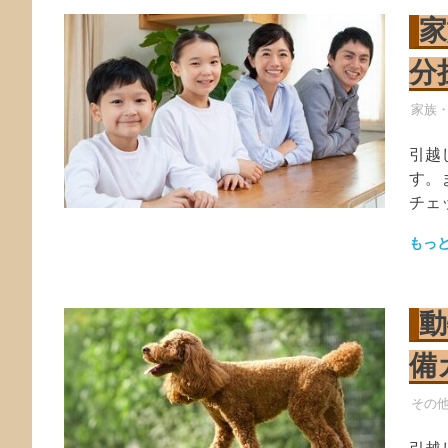
家
分
引越
家族
引越
す。
チェ
もっ
動
備
引越
その