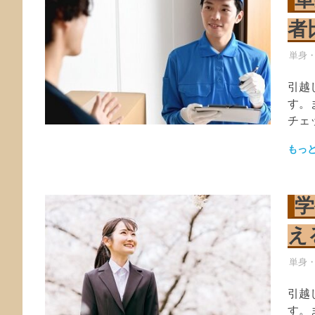
者
引越
単身
引越
す。
チェ
もっ
学
え
引越
単身
引越
す。