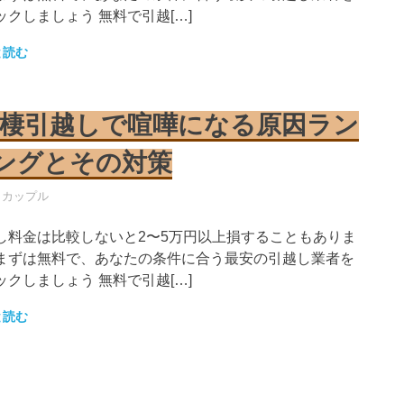
ックしましょう 無料で引越[…]
と読む
棲引越しで喧嘩になる原因ラン
ングとその対策
し業者
・カップル
し料金は比較しないと2〜5万円以上損することもありま
まずは無料で、あなたの条件に合う最安の引越し業者を
ックしましょう 無料で引越[…]
と読む