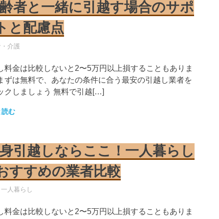
齢者と一緒に引越す場合のサポ
トと配慮点
し業者
者・介護
し料金は比較しないと2〜5万円以上損することもありま
まずは無料で、あなたの条件に合う最安の引越し業者を
ックしましょう 無料で引越[…]
と読む
身引越しならここ！一人暮らし
おすすめの業者比較
し業者
・一人暮らし
し料金は比較しないと2〜5万円以上損することもありま