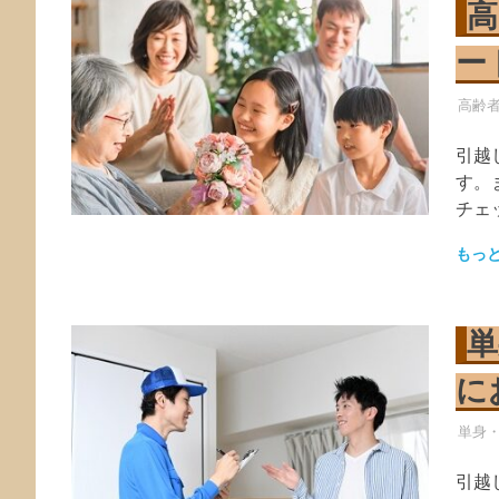
高
ー
引越
高齢
引越
す。
チェ
もっ
単
に
引越
単身
引越