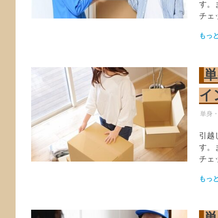
す。
チェ
もっ
単
イ
引越
単身
引越
す。
チェ
もっ
単