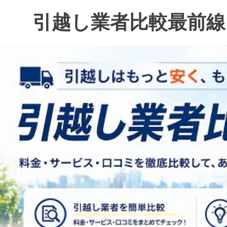
コ
引越し業者比較最前線
ン
テ
ン
ツ
へ
ス
キ
ッ
プ