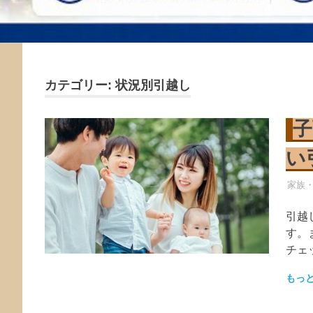
カテゴリー:
状況別引越し
子
い
引越
家族
引越
す。
チェ
もっ