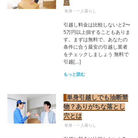
点
引越し業者
単身・一人暮らし
引越し料金は比較しないと2〜
5万円以上損することもありま
す。まずは無料で、あなたの
条件に合う最安の引越し業者
をチェックしましょう 無料で
引越[…]
もっと読む
単身引越しでも油断禁
物？ありがちな落とし
穴とは
引越し業者
単身・一人暮らし