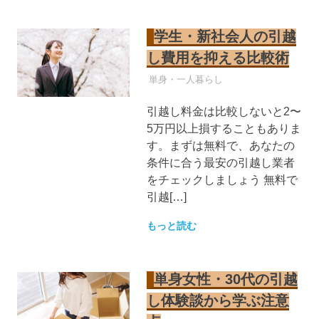
学生・新社会人の引越
し費用を抑える比較術
引越し業者
単身・一人暮らし
引越し料金は比較しないと2〜
5万円以上損することもありま
す。まずは無料で、あなたの
条件に合う最安の引越し業者
をチェックしましょう 無料で
引越[…]
もっと読む
単身女性・30代の引越
し体験談から学ぶ注意