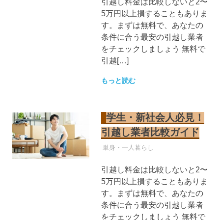
引越し料金は比較しないと2〜
5万円以上損することもありま
す。まずは無料で、あなたの
条件に合う最安の引越し業者
をチェックしましょう 無料で
引越[…]
もっと読む
学生・新社会人必見！
引越し業者比較ガイド
引越し業者
単身・一人暮らし
引越し料金は比較しないと2〜
5万円以上損することもありま
す。まずは無料で、あなたの
条件に合う最安の引越し業者
をチェックしましょう 無料で