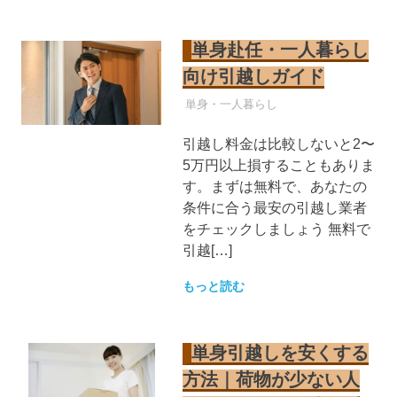
単身赴任・一人暮らし
向け引越しガイド
引越し業者
単身・一人暮らし
引越し料金は比較しないと2〜
5万円以上損することもありま
す。まずは無料で、あなたの
条件に合う最安の引越し業者
をチェックしましょう 無料で
引越[…]
もっと読む
単身引越しを安くする
方法｜荷物が少ない人