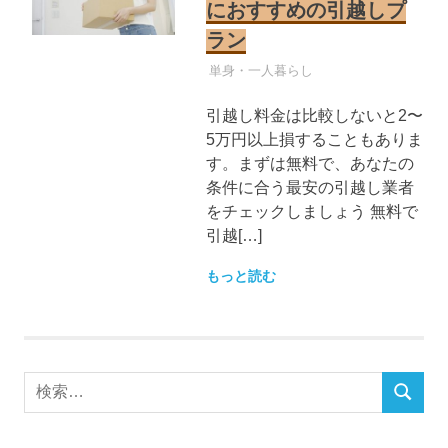
におすすめの引越しプ
ラン
引越し業者
単身・一人暮らし
引越し料金は比較しないと2〜
5万円以上損することもありま
す。まずは無料で、あなたの
条件に合う最安の引越し業者
をチェックしましょう 無料で
引越[…]
もっと読む
検
検
索
索
対