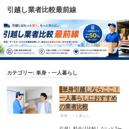
コ
引越し業者比較最前線
ン
テ
ン
ツ
へ
ス
キ
ッ
プ
カテゴリー:
単身・一人暮らし
単身引越しならここ！
一人暮らしにおすすめ
の業者比較
引越し業者
単身・一人暮らし
引越し料金は比較しないと2〜