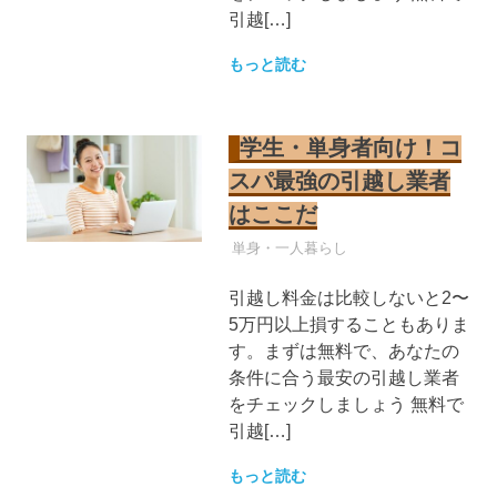
引越[…]
もっと読む
学生・単身者向け！コ
スパ最強の引越し業者
はここだ
引越し業者
単身・一人暮らし
引越し料金は比較しないと2〜
5万円以上損することもありま
す。まずは無料で、あなたの
条件に合う最安の引越し業者
をチェックしましょう 無料で
引越[…]
もっと読む