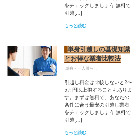
をチェックしましょう 無料で
引越[…]
もっと読む
単身引越しの基礎知識
とお得な業者比較法
引越し業者
単身・一人暮らし
引越し料金は比較しないと2〜
5万円以上損することもありま
す。まずは無料で、あなたの
条件に合う最安の引越し業者
をチェックしましょう 無料で
引越[…]
もっと読む