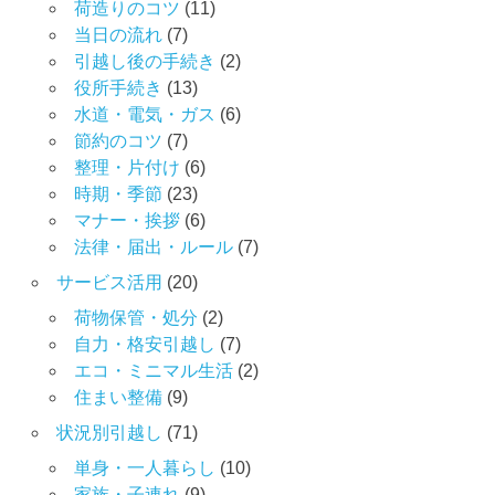
荷造りのコツ
(11)
当日の流れ
(7)
引越し後の手続き
(2)
役所手続き
(13)
水道・電気・ガス
(6)
節約のコツ
(7)
整理・片付け
(6)
時期・季節
(23)
マナー・挨拶
(6)
法律・届出・ルール
(7)
サービス活用
(20)
荷物保管・処分
(2)
自力・格安引越し
(7)
エコ・ミニマル生活
(2)
住まい整備
(9)
状況別引越し
(71)
単身・一人暮らし
(10)
家族・子連れ
(9)