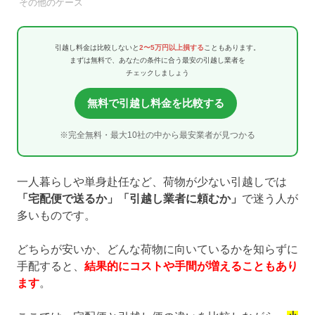
引越し業者
その他のケース
引越し料金は比較しないと
2〜5万円以上損する
こともあります。
まずは無料で、あなたの条件に合う最安の引越し業者を
チェックしましょう
無料で引越し料金を比較する
※完全無料・最大10社の中から最安業者が見つかる
一人暮らしや単身赴任など、荷物が少ない引越しでは
「宅配便で送るか」「引越し業者に頼むか」
で迷う人が
多いものです。
どちらが安いか、どんな荷物に向いているかを知らずに
手配すると、
結果的にコストや手間が増えることもあり
ます
。