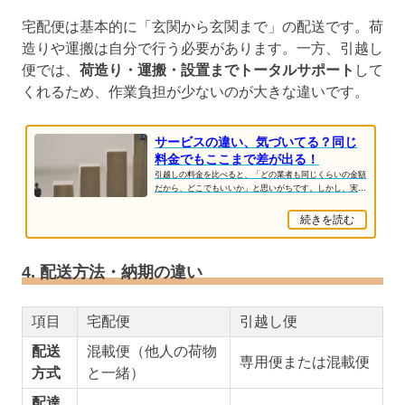
宅配便は基本的に「玄関から玄関まで」の配送です。荷
造りや運搬は自分で行う必要があります。一方、引越し
便では、
荷造り・運搬・設置までトータルサポート
して
くれるため、作業負担が少ないのが大きな違いです。
サービスの違い、気づいてる？同じ
料金でもここまで差が出る！
引越しの料金を比べると、「どの業者も同じくらいの金額
だから、どこでもいいか」と思いがちです。しかし、実際
には“同じ料金でもサービスの質や内容に大きな...
続きを読む
4. 配送方法・納期の違い
項目
宅配便
引越し便
配送
混載便（他人の荷物
専用便または混載便
方式
と一緒）
配達