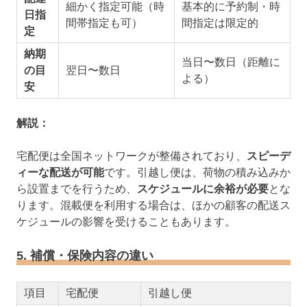
細かく指定可能（時
基本的に予約制・時
日指
間帯指定も可）
間指定は限定的
定
納期
当日〜数日（距離に
の目
翌日〜数日
よる）
安
解説：
宅配便は全国ネットワークが整備されており、
スピーデ
ィーな配送が可能
です。引越し便は、荷物の積み込みか
ら設置までを行うため、
スケジュールに余裕が必要
とな
ります。混載便を利用する場合は、ほかの顧客の配送ス
ケジュールの影響を受けることもあります。
5. 補償・保険内容の違い
項目
宅配便
引越し便