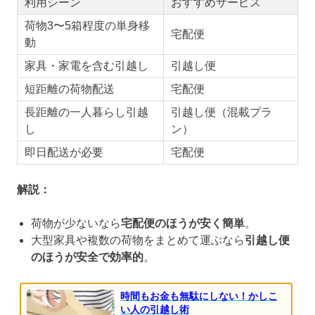
利用シーン
おすすめサービス
荷物3〜5箱程度の単身移
宅配便
動
家具・家電を含む引越し
引越し便
短距離の荷物配送
宅配便
長距離の一人暮らし引越
引越し便（混載プラ
し
ン）
即日配送が必要
宅配便
解説：
荷物が少ないなら
宅配便のほうが安く簡単
。
大型家具や複数の荷物をまとめて運ぶなら
引越し便
のほうが安全で効率的
。
時間もお金も無駄にしない！かしこ
い人の引越し術