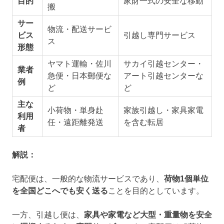
目的
家財一式の安全な移動
搬
サー
物流・配送サービ
ビス
引越し専門サービス
ス
形態
ヤマト運輸・佐川
サカイ引越センター・
業者
急便・日本郵便な
アート引越センターな
例
ど
ど
主な
小荷物・単身赴
家族引越し・家具家電
利用
任・遠距離発送
を含む転居
者
解説：
宅配便は、一般的な物流サービスであり、
荷物1個単位
を全国どこへでも安く送る
ことを目的としています。
一方、引越し便は、
家具や家電など大型・重量物を安全