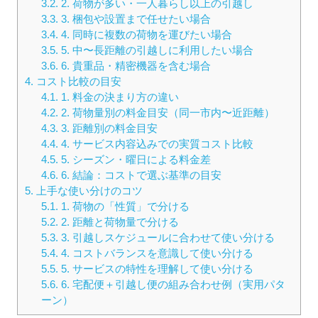
3.2.
2. 荷物が多い・一人暮らし以上の引越し
3.3.
3. 梱包や設置まで任せたい場合
3.4.
4. 同時に複数の荷物を運びたい場合
3.5.
5. 中〜長距離の引越しに利用したい場合
3.6.
6. 貴重品・精密機器を含む場合
4.
コスト比較の目安
4.1.
1. 料金の決まり方の違い
4.2.
2. 荷物量別の料金目安（同一市内〜近距離）
4.3.
3. 距離別の料金目安
4.4.
4. サービス内容込みでの実質コスト比較
4.5.
5. シーズン・曜日による料金差
4.6.
6. 結論：コストで選ぶ基準の目安
5.
上手な使い分けのコツ
5.1.
1. 荷物の「性質」で分ける
5.2.
2. 距離と荷物量で分ける
5.3.
3. 引越しスケジュールに合わせて使い分ける
5.4.
4. コストバランスを意識して使い分ける
5.5.
5. サービスの特性を理解して使い分ける
5.6.
6. 宅配便＋引越し便の組み合わせ例（実用パタ
ーン）