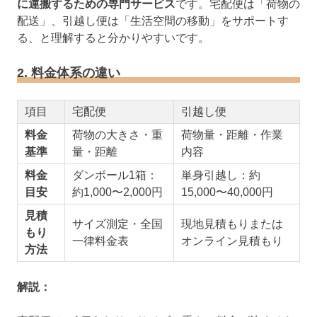
に運搬するための専門サービス
です。宅配便は「荷物の
配送」、引越し便は「生活空間の移動」をサポートす
る、と理解すると分かりやすいです。
2. 料金体系の違い
項目
宅配便
引越し便
料金
荷物の大きさ・重
荷物量・距離・作業
基準
量・距離
内容
料金
ダンボール1箱：
単身引越し：約
目安
約1,000〜2,000円
15,000〜40,000円
見積
サイズ測定・全国
現地見積もりまたは
もり
一律料金表
オンライン見積もり
方法
解説：