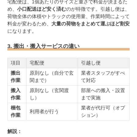
宅配便は、1個あたりのサイズと重さで料金が決まるた
め、
小口配送ほど安く済む
のが特徴です。引越し便は、
荷物全体の体積やトラックの使用量、作業時間によって
料金が変わるため、
大量の荷物をまとめて運ぶほど割安
になります。
3. 搬出・搬入サービスの違い
項目
宅配便
引越し便
搬出
原則なし（自分で玄
業者スタッフがすべ
作業
関まで）
て対応
搬入
原則なし（玄関渡
部屋への搬入・設置
作業
し）
まで実施
梱包
業者が代行可（オプ
利用者が行う
作業
ション）
解説：