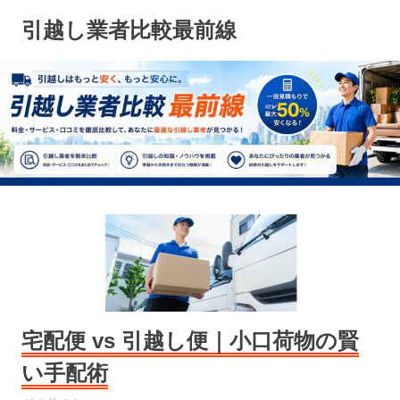
コ
引越し業者比較最前線
ン
テ
ン
ツ
へ
ス
キ
ッ
プ
宅配便 vs 引越し便｜小口荷物の賢
い手配術