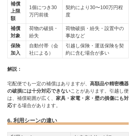
補償
1個につき30
契約により30〜100万円程
上限
万円前後
度
額
補償
荷物の破損・
荷物破損・紛失・設置中の
対象
紛失
事故など
保険
自動付帯（会
引越し保険・運送保険を契
加入
社による）
約に含む場合が多い
解説：
宅配便でも一定の補償はありますが、
高額品や精密機器
の破損には十分対応できない
ことがあります。引越し便
は、補償範囲が広く、
家具・家電・床・壁の損傷にも対
応
する場合があります。
6. 利用シーンの違い