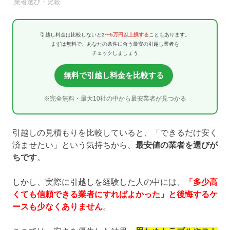
引越し業者
業者選び・比較
引越し料金は比較しないと
2〜5万円以上損する
こともあります。
まずは無料で、あなたの条件に合う最安の引越し業者を
チェックしましょう
無料で引越し料金を比較する
※完全無料・最大10社の中から最安業者が見つかる
引越しの見積もりを比較していると、「できるだけ安く
済ませたい」という気持ちから、
最安値の業者を選びが
ちです
。
しかし、実際に引越しを経験した人の中には、
「多少高
くても信頼できる業者にすればよかった」と後悔するケ
ースも少なくありません
。