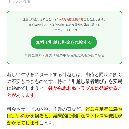
引越し業者
トラブル対策
引越し料金は比較しないと
2〜5万円以上損する
こともあります。
まずは無料で、あなたの条件に合う最安の引越し業者を
チェックしましょう
無料で引越し料金を比較する
※完全無料・最大10社の中から最安業者が見つかる
新しい生活をスタートする引越しは、期待と同時に多く
の不安もつきものです。特に
「引越し業者選び」を安易
に決めてしまう
と、
後から思わぬトラブルに発展するこ
とがあります
。
料金やサービス内容、作業の質など、
どこを基準に選べ
ばよいのかを誤ると、結果的に余計なストレスや費用が
かかってしまう
ことも。