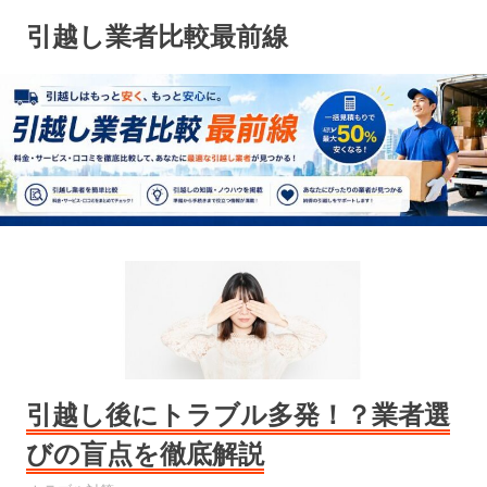
コ
引越し業者比較最前線
ン
テ
ン
ツ
へ
ス
キ
ッ
プ
引越し後にトラブル多発！？業者選
びの盲点を徹底解説