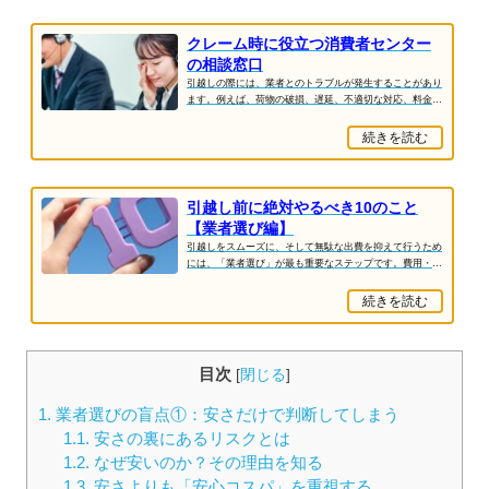
クレーム時に役立つ消費者センター
の相談窓口
引越しの際には、業者とのトラブルが発生することがあり
ます。例えば、荷物の破損、遅延、不適切な対応、料金の
トラブルなどです。こうした問題が発生した場...
続きを読む
引越し前に絶対やるべき10のこと
【業者選び編】
引越しをスムーズに、そして無駄な出費を抑えて行うため
には、「業者選び」が最も重要なステップです。費用・サ
ービス内容・対応の質は業者によって大きく異...
続きを読む
目次
[
閉じる
]
1.
業者選びの盲点①：安さだけで判断してしまう
1.1.
安さの裏にあるリスクとは
1.2.
なぜ安いのか？その理由を知る
1.3.
安さよりも「安心コスパ」を重視する