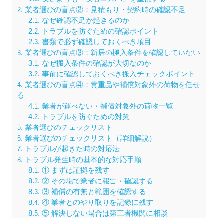
2.
業者選びの盲点②：見積もり・契約時の確認不足
2.1.
なぜ確認不足が起きるのか
2.2.
トラブルを防ぐための確認ポイント
2.3.
書類で必ず確認しておくべき項目
3.
業者選びの盲点③：新居の搬入条件を確認していない
3.1.
なぜ搬入条件の確認が大切なのか
3.2.
事前に確認しておくべき搬入チェックポイント
4.
業者選びの盲点④：貴重品や補償対象外の荷物を任せ
る
4.1.
業者が運べない・補償対象外の荷物一覧
4.2.
トラブルを防ぐための対策
5.
業者選びのチェックリスト
6.
業者選びのチェックリスト（詳細解説）
7.
トラブルが起きた時の対応法
8.
トラブル発生時の基本的な対応手順
8.1.
① まずは証拠を残す
8.2.
② その場で業者に報告・確認する
8.3.
③ 補償の有無と範囲を確認する
8.4.
④ 業者とのやり取りを記録に残す
8.5.
⑤ 解決しない場合は第三者機関に相談