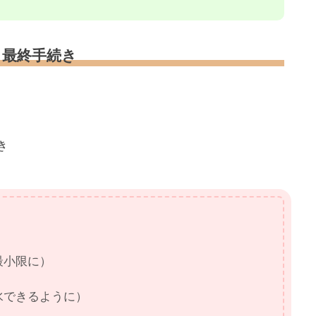
と最終手続き
き
最小限に）
水できるように）