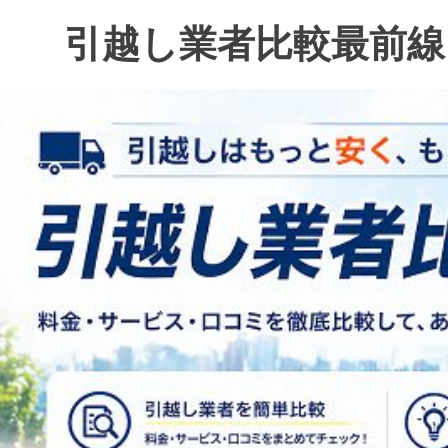
コ
引越し業者比較最前線
ン
テ
ン
ツ
へ
ス
キ
ッ
プ