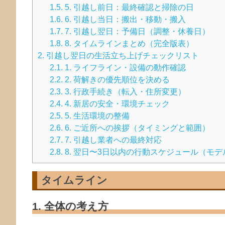
1.5.
5. 引越し前日：最終確認と掃除の日
1.6.
6. 引越し当日：搬出・移動・搬入
1.7.
7. 引越し翌日：予備日（調整・休養日）
1.8.
8. タイムラインまとめ（完全版表）
2.
引越し翌日の生活立ち上げチェックリスト
2.1.
1. ライフライン・設備の動作確認
2.2.
2. 荷解きの優先順位を決める
2.3.
3. 行政手続き（転入・住所変更）
2.4.
4. 新居の安全・環境チェック
2.5.
5. 生活環境の整備
2.6.
6. ご近所への挨拶（タイミングと範囲）
2.7.
7. 引越し業者への最終対応
2.8.
8. 翌日〜3日以内の行動スケジュール（モデ
タイムライン
1. 全体の考え方