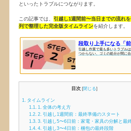
といったトラブルにつながります。
この記事では、
引越し1週間前〜当日までの流れを
列で整理した完全版タイムライン
を紹介します。
段取り上手になる「前
引越し作業で最も多いトラブルは
つからない、ゴミの処分が間に合わ
目次
[
閉じる
]
1.
タイムライン
1.1.
1. 全体の考え方
1.2.
2. 引越し1週間前：最終準備のスタート
1.3.
3. 引越し5〜6日前：家電・家具の分解と最
1.4.
4. 引越し3〜4日前：梱包の最終段階