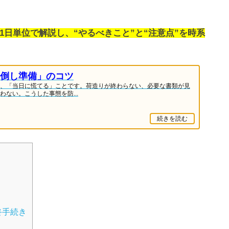
1日単位で解説し、“やるべきこと”と“注意点”を時系
倒し準備」のコツ
、「当日に慌てる」ことです。荷造りが終わらない、必要な書類が見
ない。こうした事態を防...
続きを読む
終手続き