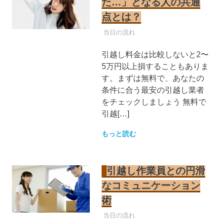
た…」となる人の共通
点とは？
引越し業者
当日の流れ
引越し料金は比較しないと2〜
5万円以上損することもありま
す。まずは無料で、あなたの
条件に合う最安の引越し業者
をチェックしましょう 無料で
引越[…]
もっと読む
引越し作業員との円滑
なコミュニケーション
術
引越し業者
当日の流れ