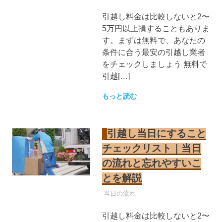
引越し料金は比較しないと2〜
5万円以上損することもありま
す。まずは無料で、あなたの
条件に合う最安の引越し業者
をチェックしましょう 無料で
引越[…]
もっと読む
引越し当日にすること
チェックリスト｜当日
の流れと忘れやすいこ
とを解説
引越し業者
当日の流れ
引越し料金は比較しないと2〜