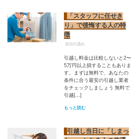
「スタッフに任せき
り」で後悔する人の特
徴
引越し業者
当日の流れ
引越し料金は比較しないと2〜
5万円以上損することもありま
す。まずは無料で、あなたの
条件に合う最安の引越し業者
をチェックしましょう 無料で
引越[…]
もっと読む
引越し当日に「しまっ