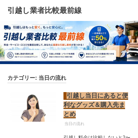
コ
引越し業者比較最前線
ン
テ
ン
ツ
へ
ス
キ
ッ
プ
カテゴリー:
当日の流れ
引越し当日にあると便
利なグッズ＆購入先ま
とめ
引越し業者
当日の流れ
引越し料金は比較しないと2〜