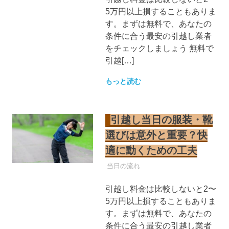
5万円以上損することもありま
す。まずは無料で、あなたの
条件に合う最安の引越し業者
をチェックしましょう 無料で
引越[…]
もっと読む
引越し当日の服装・靴
選びは意外と重要？快
適に動くための工夫
引越し業者
当日の流れ
引越し料金は比較しないと2〜
5万円以上損することもありま
す。まずは無料で、あなたの
条件に合う最安の引越し業者