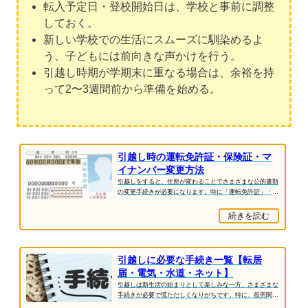
転入予定日・登校開始日は、学校と事前に調整
しておく。
新しい学校での生活にスムーズに馴染めるよ
う、子どもには前向きな声かけを行う。
引越し時期が学期末に重なる場合は、余裕を持
って2〜3週間前から準備を始める。
引越し時の運転免許証・保険証・マ
イナンバー変更方法
引越しをすると、住所が変わることでさまざまな公的書類
の変更手続きが必要になります。特に「運転免許証」「健
康保険証」「マイナンバーカード」は、日常生...
続きを読む
引越しに必要な手続き一覧【転居
届・電気・水道・ネット】
引越しは新生活の始まりとして楽しみな一方、さまざまな
手続きが必要で慌ただしくなりがちです。特に、役所関係
やライフライン、通信契約などは期限が決まっ...