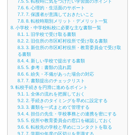
7.5.
5. 転校時に気をつけたい学習面のポイント
7.6.
6. 心理的・生活面のサポート
7.7.
7. 保護者が意識しておきたいこと
7.8.
8. 転校時期別メリット・デメリット一覧
8.
小学校・中学校転校に必要な主な書類一覧
8.1.
1. 旧学校で受け取る書類
8.2.
2. 旧住所の市区町村役所で受け取る書類
8.3.
3. 新住所の市区町村役所・教育委員会で受け取
る書類
8.4.
4. 新しい学校で提出する書類
8.5.
5. 参考：書類の流れ図
8.6.
6. 紛失・不備があった場合の対応
8.7.
7. 書類提出のチェックリスト
9.
転校手続きを円滑に進めるポイント
9.1.
1. 全体の流れを把握しておく
9.2.
2. 手続きのタイミングを早めに設定する
9.3.
3. 書類を一式まとめて管理する
9.4.
4. 担任の先生・学校事務との連携を密にする
9.5.
5. 役所や教育委員会の窓口を確認しておく
9.6.
6. 転校先の学校と早めにコンタクトを取る
9.7.
7. 学期や年度の区切りを意識する