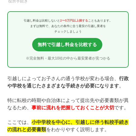
引越し業者
役所手続き
引越し料金は比較しないと
2〜5万円以上損する
こともあります。
まずは無料で、あなたの条件に合う最安の引越し業者を
チェックしましょう
無料で引越し料金を比較する
※完全無料・最大10社の中から最安業者が見つかる
引越しによってお子さんの通う学校が変わる場合、
行政
や学校を通じたさまざまな手続きが必要になります
。
特に転校の時期や自治体によって提出先や必要書類が異
なるため、
事前に流れを把握しておくことが大切
です。
ここでは、
小中学校を中心に、引越しに伴う転校手続き
の流れと必要書類
をわかりやすく説明します。