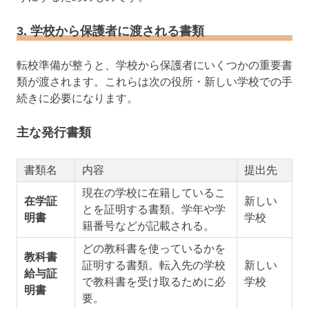
3. 学校から保護者に渡される書類
転校準備が整うと、学校から保護者にいくつかの重要書
類が渡されます。これらは次の役所・新しい学校での手
続きに必要になります。
主な発行書類
書類名
内容
提出先
現在の学校に在籍しているこ
在学証
新しい
とを証明する書類。学年や学
明書
学校
籍番号などが記載される。
どの教科書を使っているかを
教科書
証明する書類。転入先の学校
新しい
給与証
で教科書を受け取るために必
学校
明書
要。