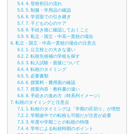
5.4.
4. 登校初日の流れ
5.5.
5. 制服・学用品の確認
5.6.
6. 学習面での引き継ぎ
5.7.
7. 子どもの心のケア
5.8.
8. 手続き後に確認しておくこと
5.9.
9. 私立・国立・中高一貫校の場合
6.
私立・国立・中高一貫校の場合の注意点
6.1.
1. 公立校との大きな違い
6.2.
2. 転校先候補の学校を探す
6.3.
3. 転入試験・面接について
6.4.
4. 転校のタイミング
6.5.
5. 必要書類
6.6.
6. 授業料・費用面の確認
6.7.
7. 授業内容・教科書の違い
6.8.
8. 手続きの進め方（時系列イメージ）
7.
転校のタイミングと注意点
7.1.
1. 転校のタイミングは「学期の区切り」が理想
7.2.
2. 学期途中での転校も可能だが注意が必要
7.3.
3. 年度や学期ごとの転校の特徴
7.4.
4. 学年による転校時期のポイント