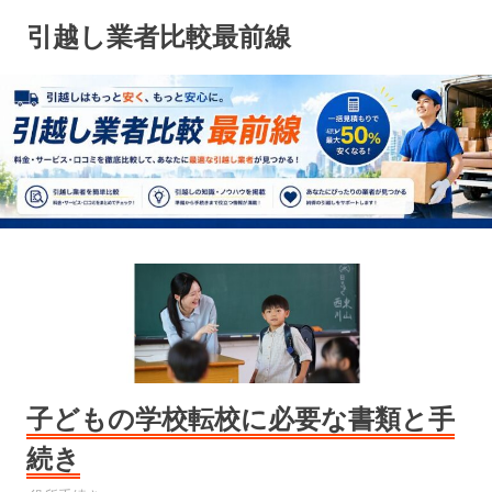
コ
引越し業者比較最前線
ン
テ
ン
ツ
へ
ス
キ
ッ
プ
子どもの学校転校に必要な書類と手
続き