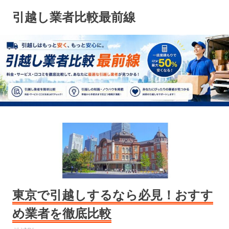
コ
引越し業者比較最前線
ン
テ
ン
ツ
へ
ス
キ
ッ
プ
東京で引越しするなら必見！おすす
め業者を徹底比較