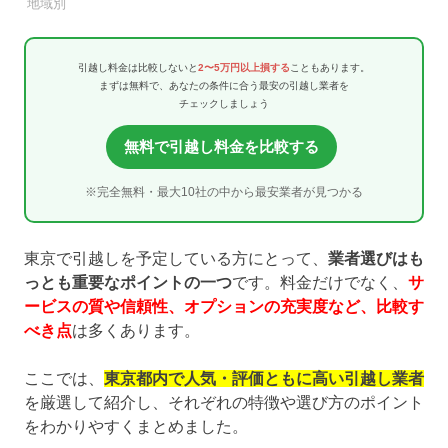
引越し業者
地域別
引越し料金は比較しないと
2〜5万円以上損する
こともあります。
まずは無料で、あなたの条件に合う最安の引越し業者を
チェックしましょう
無料で引越し料金を比較する
※完全無料・最大10社の中から最安業者が見つかる
東京で引越しを予定している方にとって、
業者選びはも
っとも重要なポイントの一つ
です。料金だけでなく、
サ
ービスの質や信頼性、オプションの充実度など、比較す
べき点
は多くあります。
ここでは、
東京都内で人気・評価ともに高い引越し業者
を厳選して紹介し、それぞれの特徴や選び方のポイント
をわかりやすくまとめました。